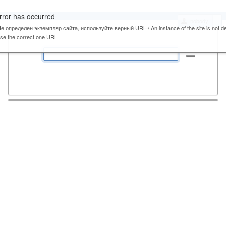
rror has occurred
nobody
е определен экземпляр сайта, используйте верный URL / An instance of the site is not de
se the correct one URL