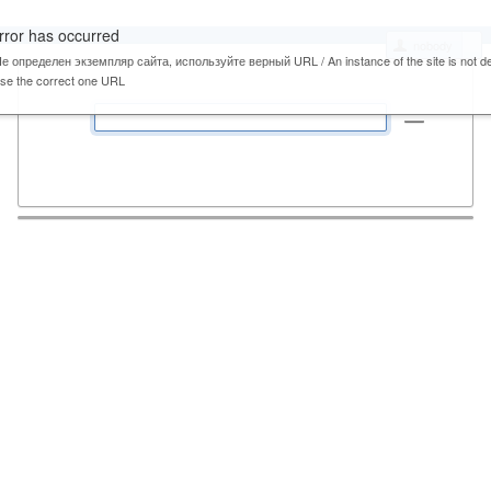
rror has occurred
nobody
е определен экземпляр сайта, используйте верный URL / An instance of the site is not de
se the correct one URL